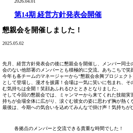
2026.04.01
第14期 経営方針発表会開催
懇親会を開催しました！
2025.05.02
先月、経営方針発表会の後に懇親会を開催し、メンバー同士
会のない他部署のメンバーとも積極的に交流。あちこちで笑
今年も各チームのマネージャーから“懇親会余興プロジェク
として登場し、漫才を披露！会場は一気に笑いに包まれ、そ
む気持ちは全開！笑顔あふれるひとときとなりました。
そして今回の懇親会では、ミャンマーから来てくれた技能実
持ちが会場全体に広がり、涙ぐむ彼女の姿に思わず胸が熱く
最後は、今期への気合いを込めてみんなで掛け声！気持ちが
各拠点のメンバーと交流できる貴重な時間でした！