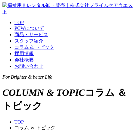
TOP
PCWについて
商品・サービス
スタッフ紹介
コラム & トピック
採用情報
会社概要
お問い合わせ
For
Brighter & better Life
COLUMN & TOPIC
コラム ＆
トピック
TOP
コラム ＆ トピック